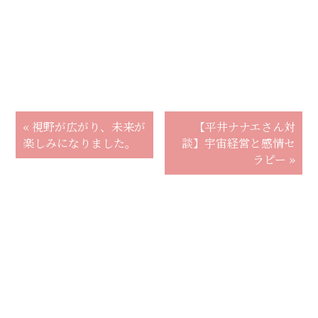
« 視野が広がり、未来が
【平井ナナエさん対
楽しみになりました。
談】宇宙経営と感情セ
ラピー »